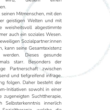
t wird, diesem einen
en.
 seinen Mitmenschen, mit den
er geistigen Welten und mit
e weisheitsvoll abgestimmte
mmer auch ein soziales Wesen.
weiligen Sozialpartner:innen
n, kann seine Gesamtexistenz
t werden. Dieses gesunde
emals starr. Besonders der
ige Partnerschaft zwischen
end und tiefgreifend infrage.
g folgen. Daher besteht der
m-Initiativen sowohl in einer
e zugeneigten Suchttherapie,
 Selbsterkenntnis innerlich