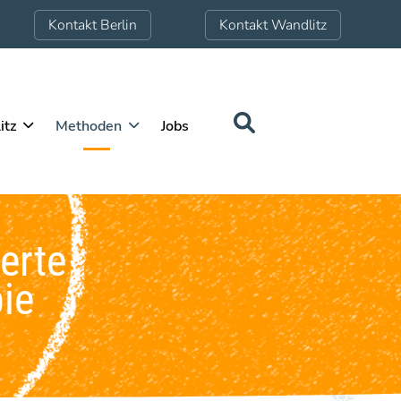
Kontakt Berlin
Kontakt Wandlitz
itz
Methoden
Jobs
erte
ie