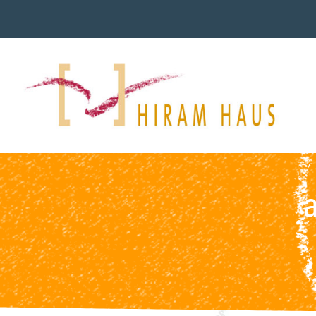
ant
S