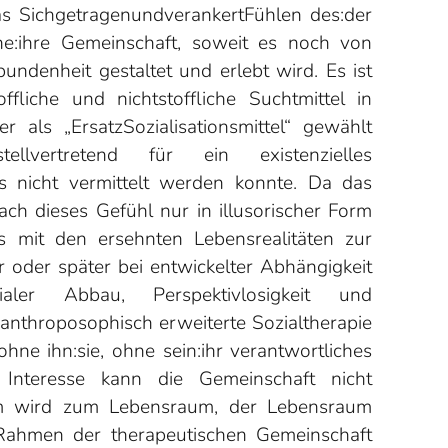
das SichgetragenundverankertFühlen des:der
ne:ihre Gemeinschaft, soweit es noch von
rbundenheit gestaltet und erlebt wird. Es ist
ffliche und nichtstoffliche Suchtmittel in
r als „ErsatzSozialisationsmittel“ gewählt
llvertretend für ein existenzielles
es nicht vermittelt werden konnte. Da das
ch dieses Gefühl nur in illusorischer Form
ls mit den ersehnten Lebensrealitäten zur
r oder später bei entwickelter Abhängigkeit
ialer Abbau, Perspektivlosigkeit und
 anthroposophisch erweiterte Sozialtherapie
 ohne ihn:sie, ohne sein:ihr verantwortliches
 Interesse kann die Gemeinschaft nicht
aum wird zum Lebensraum, der Lebensraum
Rahmen der therapeutischen Gemeinschaft