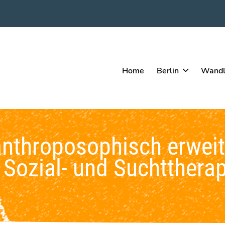
Home
Berlin
Wandl
hroposophisch erweit
ozial- und Suchttherap